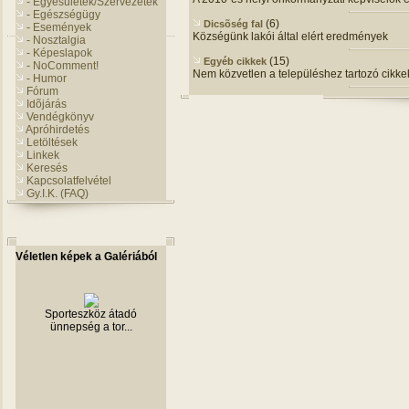
- Egyesületek/Szervezetek
- Egészségügy
(6)
Dicsõség fal
- Események
Községünk lakói által elért eredmények
- Nosztalgia
- Képeslapok
(15)
Egyéb cikkek
- NoComment!
Nem közvetlen a településhez tartozó cikkek
- Humor
Fórum
Idõjárás
Vendégkönyv
Apróhirdetés
Letöltések
Linkek
Keresés
Kapcsolatfelvétel
Gy.I.K. (FAQ)
Véletlen képek a Galériából
Sporteszköz átadó
ünnepség a tor...