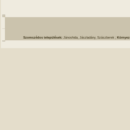
Szomszédos települések:
Jánoshida, Jászladány, Szászberek ;
Környez