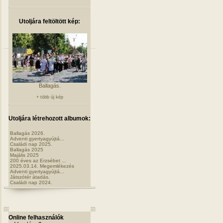
Utoljára feltöltött kép:
Ballagás.
+ több új kép
Utoljára létrehozott albumok:
Ballagás 2026.
Adventi gyertyagyújtá...
Családi nap 2025.
Ballagás 2025
Majális 2025
200 éves az Erzsébet ...
2025.03.14. Megemlékezés
Adventi gyertyagyújtá...
Játszótér átadás.
Családi nap 2024.
Online felhasználók