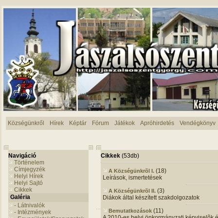
Községünkről
Hírek
Képtár
Fórum
Játékok
Apróhirdetés
Vendégkönyv
Navigáció
Cikkek
(53db)
Történelem
Címjegyzék
(18)
A Községünkrõl I.
Helyi Hírek
Leírások, ismertetések
Helyi Sajtó
Cikkek
(3)
A Községünkrõl II.
Galéria
Diákok által készített szakdolgozatok
- Látnivalók
(11)
Bemutatkozások
- Intézmények
A 2010-es helyi önkormányzati képviselõk és